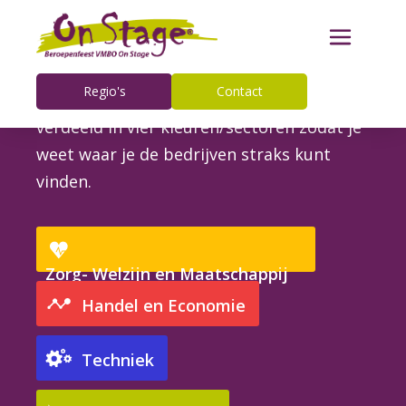
Deelnemers
Regio's
Contact
De zaal van het Beroepenfeest On Stage is
verdeeld in vier kleuren/sectoren zodat je
weet waar je de bedrijven straks kunt
vinden.
Zorg- Welzijn en Maatschappij
Handel en Economie
Techniek